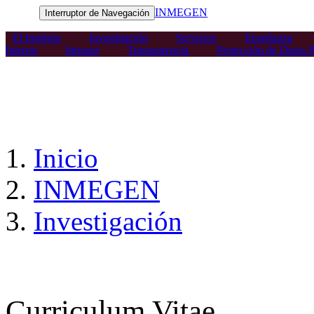
INMEGEN
Interruptor de Navegación
El Instituto
Investigación
Servicios
Enseñanza
Interno
Intranet
Transparencia
Protección de Datos P
Inicio
INMEGEN
Investigación
Curriculum Vitae