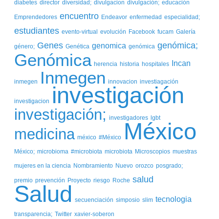
diabetes
director
diversidad;
divulgacion
divulgación;
educación
encuentro
Emprendedores
Endeavor
enfermedad
especialidad;
estudiantes
evento-virtual
evolución
Facebook
fucam
Galería
Genes
genómica;
genomica
género;
Genética
genómica
Genómica
Incan
herencia
historia
hospitales
Inmegen
inmegen
innovacion
investiagación
investigación
investigacion
investigación;
investigadores
lgbt
México
medicina
méxico
#México
México;
microbioma
#microbiota
microbiota
Microscopios
muestras
mujeres en la ciencia
Nombramiento
Nuevo
orozco
posgrado;
salud
premio
prevención
Proyecto
riesgo
Roche
Salud
tecnologia
secuenciación
simposio
slim
transparencia;
Twitter
xavier-soberon