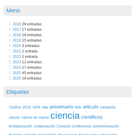
Menú
2016
29 entradas
2017
17 entradas
2018
18 entradas
2019
15 entradas
2020
3 entradas
2021
1 entrada
2022
1 entrada
2023
12 entradas
2024
17 entradas
2025
45 entradas
2026
19 entradas
Etiquetas
aniversario
articulo
15años
2018
ADN
alta
Arte
campaña
ciencia
cientificos
cáncer
cáncer de mama
#colaboración
colaboración
Conacyt
conferencia
conmemoración
diabetes
director
diversidad;
divulgacion
divulgación;
educación