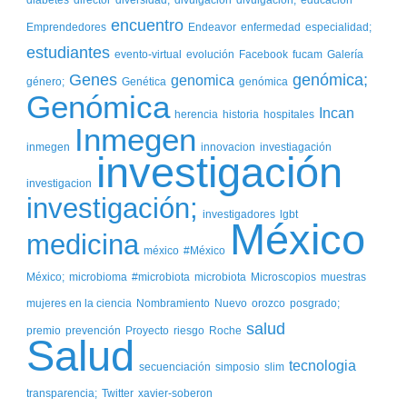
encuentro
Emprendedores
Endeavor
enfermedad
especialidad;
estudiantes
evento-virtual
evolución
Facebook
fucam
Galería
Genes
genómica;
genomica
género;
Genética
genómica
Genómica
Incan
herencia
historia
hospitales
Inmegen
inmegen
innovacion
investiagación
investigación
investigacion
investigación;
investigadores
lgbt
México
medicina
méxico
#México
México;
microbioma
#microbiota
microbiota
Microscopios
muestras
mujeres en la ciencia
Nombramiento
Nuevo
orozco
posgrado;
salud
premio
prevención
Proyecto
riesgo
Roche
Salud
tecnologia
secuenciación
simposio
slim
transparencia;
Twitter
xavier-soberon