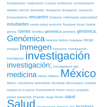
#colaboración
colaboración
Conacyt
conferencia
conmemoración
diabetes
director
diversidad;
divulgacion
divulgación;
educación
encuentro
Emprendedores
Endeavor
enfermedad
especialidad;
estudiantes
evento-virtual
evolución
Facebook
fucam
Galería
Genes
genómica;
genomica
género;
Genética
genómica
Genómica
Incan
herencia
historia
hospitales
Inmegen
inmegen
innovacion
investiagación
investigación
investigacion
investigación;
investigadores
lgbt
México
medicina
méxico
#México
México;
microbioma
#microbiota
microbiota
Microscopios
muestras
mujeres en la ciencia
Nombramiento
Nuevo
orozco
posgrado;
salud
premio
prevención
Proyecto
riesgo
Roche
Salud
tecnologia
secuenciación
simposio
slim