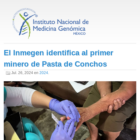
El Inmegen identifica al primer
minero de Pasta de Conchos
Jul. 26, 2024
en
2024
.