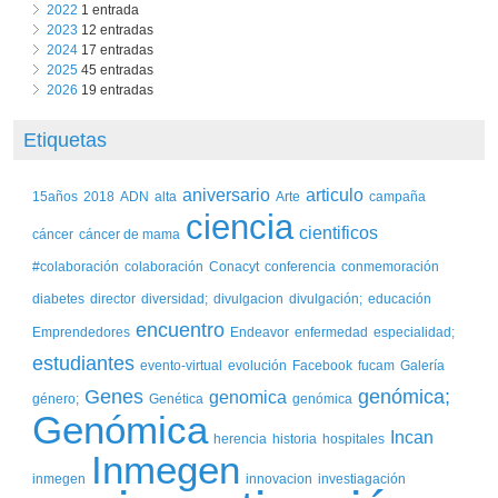
2022
1 entrada
2023
12 entradas
2024
17 entradas
2025
45 entradas
2026
19 entradas
Etiquetas
aniversario
articulo
15años
2018
ADN
alta
Arte
campaña
ciencia
cientificos
cáncer
cáncer de mama
#colaboración
colaboración
Conacyt
conferencia
conmemoración
diabetes
director
diversidad;
divulgacion
divulgación;
educación
encuentro
Emprendedores
Endeavor
enfermedad
especialidad;
estudiantes
evento-virtual
evolución
Facebook
fucam
Galería
Genes
genómica;
genomica
género;
Genética
genómica
Genómica
Incan
herencia
historia
hospitales
Inmegen
inmegen
innovacion
investiagación