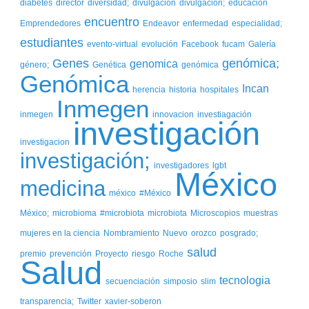
diabetes
director
diversidad;
divulgacion
divulgación;
educación
encuentro
Emprendedores
Endeavor
enfermedad
especialidad;
estudiantes
evento-virtual
evolución
Facebook
fucam
Galería
Genes
genómica;
genomica
género;
Genética
genómica
Genómica
Incan
herencia
historia
hospitales
Inmegen
inmegen
innovacion
investiagación
investigación
investigacion
investigación;
investigadores
lgbt
México
medicina
méxico
#México
México;
microbioma
#microbiota
microbiota
Microscopios
muestras
mujeres en la ciencia
Nombramiento
Nuevo
orozco
posgrado;
salud
premio
prevención
Proyecto
riesgo
Roche
Salud
tecnologia
secuenciación
simposio
slim
transparencia;
Twitter
xavier-soberon