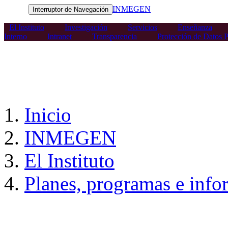
INMEGEN
Interruptor de Navegación
El Instituto
Investigación
Servicios
Enseñanza
Interno
Intranet
Transparencia
Protección de Datos P
Inicio
INMEGEN
El Instituto
Planes, programas e info