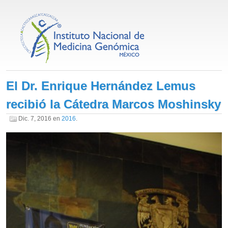
El Dr. Enrique Hernández Lemus
recibió la Cátedra Marcos Moshinsky
Dic. 7, 2016
en
2016
.