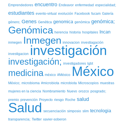
encuentro
Emprendedores
Endeavor
enfermedad
especialidad;
estudiantes
evento-virtual
evolución
Facebook
fucam
Galería
Genes
genómica;
genomica
género;
Genética
genómica
Genómica
Incan
herencia
historia
hospitales
Inmegen
inmegen
innovacion
investiagación
investigación
investigacion
investigación;
investigadores
lgbt
México
medicina
méxico
#México
México;
microbioma
#microbiota
microbiota
Microscopios
muestras
mujeres en la ciencia
Nombramiento
Nuevo
orozco
posgrado;
salud
premio
prevención
Proyecto
riesgo
Roche
Salud
tecnologia
secuenciación
simposio
slim
transparencia;
Twitter
xavier-soberon