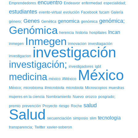
encuentro
Emprendedores
Endeavor
enfermedad
especialidad;
estudiantes
evento-virtual
evolución
Facebook
fucam
Galería
Genes
genómica;
genomica
género;
Genética
genómica
Genómica
Incan
herencia
historia
hospitales
Inmegen
inmegen
innovacion
investiagación
investigación
investigacion
investigación;
investigadores
lgbt
México
medicina
méxico
#México
México;
microbioma
#microbiota
microbiota
Microscopios
muestras
mujeres en la ciencia
Nombramiento
Nuevo
orozco
posgrado;
salud
premio
prevención
Proyecto
riesgo
Roche
Salud
tecnologia
secuenciación
simposio
slim
transparencia;
Twitter
xavier-soberon