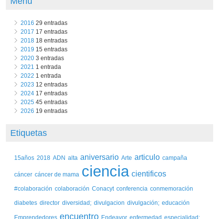
Menú
2016
29 entradas
2017
17 entradas
2018
18 entradas
2019
15 entradas
2020
3 entradas
2021
1 entrada
2022
1 entrada
2023
12 entradas
2024
17 entradas
2025
45 entradas
2026
19 entradas
Etiquetas
aniversario
articulo
15años
2018
ADN
alta
Arte
campaña
ciencia
cientificos
cáncer
cáncer de mama
#colaboración
colaboración
Conacyt
conferencia
conmemoración
diabetes
director
diversidad;
divulgacion
divulgación;
educación
encuentro
Emprendedores
Endeavor
enfermedad
especialidad;