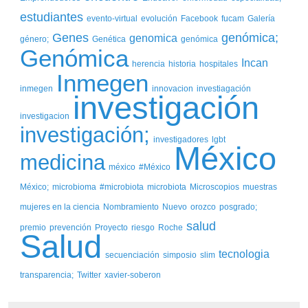
estudiantes
evento-virtual
evolución
Facebook
fucam
Galería
Genes
genómica;
genomica
género;
Genética
genómica
Genómica
Incan
herencia
historia
hospitales
Inmegen
inmegen
innovacion
investiagación
investigación
investigacion
investigación;
investigadores
lgbt
México
medicina
méxico
#México
México;
microbioma
#microbiota
microbiota
Microscopios
muestras
mujeres en la ciencia
Nombramiento
Nuevo
orozco
posgrado;
salud
premio
prevención
Proyecto
riesgo
Roche
Salud
tecnologia
secuenciación
simposio
slim
transparencia;
Twitter
xavier-soberon