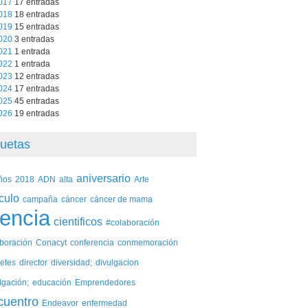
017
17 entradas
018
18 entradas
019
15 entradas
020
3 entradas
021
1 entrada
022
1 entrada
023
12 entradas
024
17 entradas
025
45 entradas
026
19 entradas
quetas
aniversario
ños
2018
ADN
alta
Arte
iculo
campaña
cáncer
cáncer de mama
iencia
cientificos
#colaboración
aboración
Conacyt
conferencia
conmemoración
etes
director
diversidad;
divulgacion
lgación;
educación
Emprendedores
cuentro
Endeavor
enfermedad