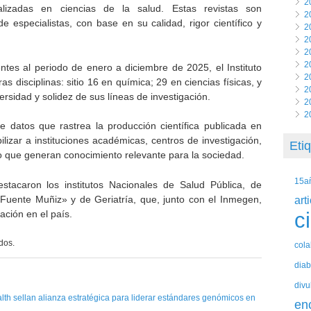
2
ializadas en ciencias de la salud. Estas revistas son
2
 especialistas, con base en su calidad, rigor científico y
2
2
2
2
tes al periodo de enero a diciembre de 2025, el Instituto
2
 disciplinas: sitio 16 en química; 29 en ciencias físicas, y
2
versidad y solidez de sus líneas de investigación.
2
2
 datos que rastrea la producción científica publicada en
bilizar a instituciones académicas, centros de investigación,
Eti
 que generan conocimiento relevante para la sociedad.
15a
estacaron los institutos Nacionales de Salud Pública, de
Fuente Muñiz» y de Geriatría, que, junto con el Inmegen,
art
ación en el país.
c
dos.
col
diab
divu
th sellan alianza estratégica para liderar estándares genómicos en
en