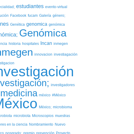
estudiantes
cialidad;
evento-virtual
ución
Facebook
fucam
Galería
género;
nes
genomica
Genética
genómica
Genómica
nómica;
Incan
encia
historia
hospitales
inmegen
nmegen
innovacion
investiagación
stigacion
nvestigación
nvestigación;
investigadores
medicina
méxico
#México
México
México;
microbioma
robiota
microbiota
Microscopios
muestras
res en la ciencia
Nombramiento
Nuevo
zco
posgrado;
premio
prevención
Proyecto