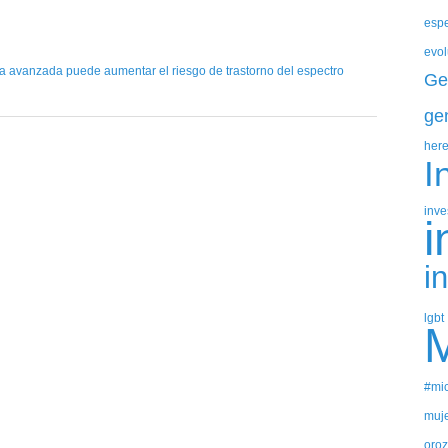
espe
evol
na avanzada puede aumentar el riesgo de trastorno del espectro
Ge
ge
her
I
inve
i
i
lgbt
#mic
muje
oro