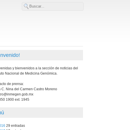
envenido!
enidas y bienvenidos a la sección de noticias del
tuto Nacional de Medicina Genómica.
acto de prensa:
n C. Nina del Carmen Castro Moreno
tro@inmegen.gob.mx
350 1900 ext. 1945
nú
016
29 entradas