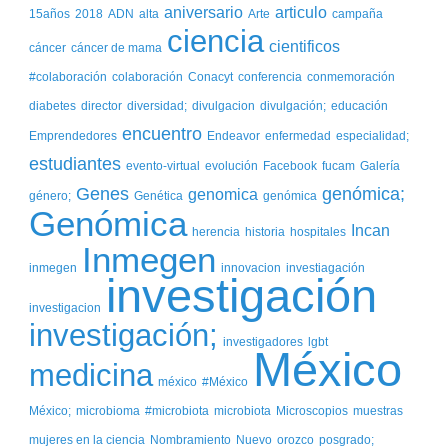
aniversario
articulo
15años
2018
ADN
alta
Arte
campaña
ciencia
cientificos
cáncer
cáncer de mama
#colaboración
colaboración
Conacyt
conferencia
conmemoración
diabetes
director
diversidad;
divulgacion
divulgación;
educación
encuentro
Emprendedores
Endeavor
enfermedad
especialidad;
estudiantes
evento-virtual
evolución
Facebook
fucam
Galería
Genes
genómica;
genomica
género;
Genética
genómica
Genómica
Incan
herencia
historia
hospitales
Inmegen
inmegen
innovacion
investiagación
investigación
investigacion
investigación;
investigadores
lgbt
México
medicina
méxico
#México
México;
microbioma
#microbiota
microbiota
Microscopios
muestras
mujeres en la ciencia
Nombramiento
Nuevo
orozco
posgrado;