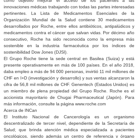
como objetivo mejorar el acceso de los pacientes a las
innovaciones médicas trabajando con todas las partes interesadas
pertinentes. La Lista de Medicamentos Esenciales de la
Organización Mundial de la Salud contiene 30 medicamentos
desarrollados por Roche, entre ellos antibióticos, antipalúdicos y
medicamentos contra el cáncer que salvan vidas. Por décimo año
consecutivo, Roche ha sido reconocida como la empresa más
sostenible en la industria farmacéutica por los índices de
sostenibilidad Dow Jones (DJSI).
El Grupo Roche tiene la sede central en Basilea (Suiza) y está
presente operativamente en más de 100 países. En el año 2018,
daba empleo a más de 94 000 personas, invirtió 11 mil millones de
CHF en I+D (investigación y desarrollo) y sus ventas alcanzaron la
cifra de 56,8 mil millones de CHF. Genentech (Estados Unidos) es
un miembro de plena propiedad del Grupo Roche. Roche es el
accionista mayoritario de Chugai Pharmaceutical (Japón). Para
más información, consulte la página www.roche.com
Acerca de INCan
El Instituto Nacional de Cancerología es un organismo
descentralizado de tercer nivel, dependiente de la Secretaría de
Salud; que brinda atención médica especializada a pacientes
oncológicos, siendo además un centro de referencia y órgano