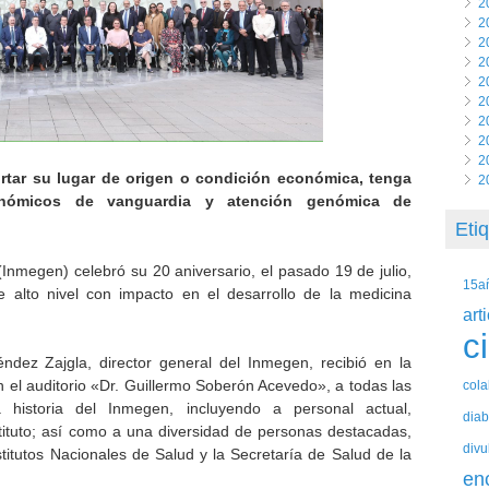
2
2
2
2
2
2
2
2
2
tar su lugar de origen o condición económica, tenga
2
enómicos de vanguardia y atención genómica de
Eti
Inmegen) celebró su 20 aniversario, el pasado 19 de julio,
15a
 alto nivel con impacto en el desarrollo de la medicina
art
c
ndez Zajgla, director general del Inmegen, recibió en la
el auditorio «Dr. Guillermo Soberón Acevedo», a todas las
col
historia del Inmegen, incluyendo a personal actual,
diab
stituto; así como a una diversidad de personas destacadas,
divu
stitutos Nacionales de Salud y la Secretaría de Salud de la
en