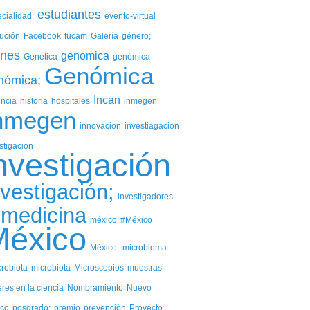
estudiantes
cialidad;
evento-virtual
ución
Facebook
fucam
Galería
género;
nes
genomica
Genética
genómica
Genómica
nómica;
Incan
encia
historia
hospitales
inmegen
nmegen
innovacion
investiagación
stigacion
nvestigación
nvestigación;
investigadores
medicina
méxico
#México
México
México;
microbioma
robiota
microbiota
Microscopios
muestras
res en la ciencia
Nombramiento
Nuevo
zco
posgrado;
premio
prevención
Proyecto