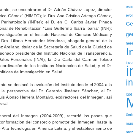
espe
vento, se encontraron el Dr. Adrián Chávez López, director
derico Gómez” (HIMFG); la Dra. Ana Cristina Arteaga Gómez,
evol
e Perinatología (INPer); el D. en C. Carlos Javier Pineda
Ge
ional de Rehabilitación “Luis Guillermo Ibarra Ibarra” (INR);
ge
 investigación en el Instituto Nacional de Ciencias Médicas y
a Dra. Liliana Hernández Mendoza, abogada general de la
her
z Arellano, titular de la Secretaría de Salud de la Ciudad de
I
ionado presidente del Instituto Nacional de Transparencia,
Datos Personales (INAI); la Dra Carla del Carmen Toledo
inve
i
Coordinación de los Institutos Nacionales de Salud; y el Dr.
líticas de Investigación en Salud.
i
o se destacó la evolución del Instituto desde el 2004 a la
 la perspectiva del Dr. Gerardo Jiménez Sánchez, el Dr.
lgbt
uis Alonso Herrera Montalvo, exdirectores del Inmegen, así
eral.
#mic
general del Inmegen (2004-2009), recordó los pasos que
la conformación del consorcio promotor del Inmegen, hasta la
muje
Alta Tecnología en América Latina, y el establecimiento de
oro