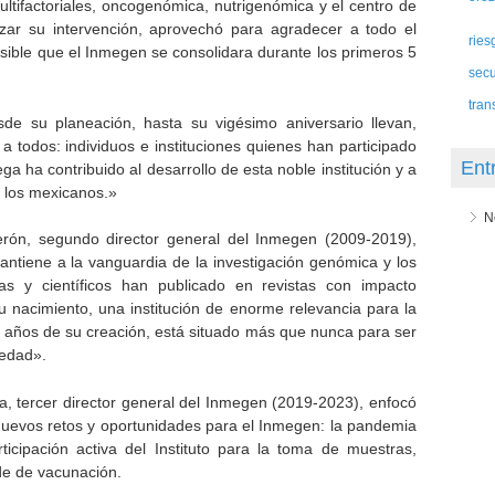
tifactoriales, oncogenómica, nutrigenómica y el centro de
alizar su intervención, aprovechó para agradecer a todo el
ries
sible que el Inmegen se consolidara durante los primeros 5
sec
tran
sde su planeación, hasta su vigésimo aniversario llevan,
 todos: individuos e instituciones quienes han participado
Ent
ga ha contribuido al desarrollo de esta noble institución y a
 los mexicanos.»
N
berón, segundo director general del Inmegen (2009-2019),
antiene a la vanguardia de la investigación genómica y los
icas y científicos han publicado en revistas con impacto
u nacimiento, una institución de enorme relevancia para la
 años de su creación, está situado más que nunca para ser
iedad».
ra, tercer director general del Inmegen (2019-2023), enfocó
nuevos retos y oportunidades para el Inmegen: la pandemia
icipación activa del Instituto para la toma de muestras,
de de vacunación.