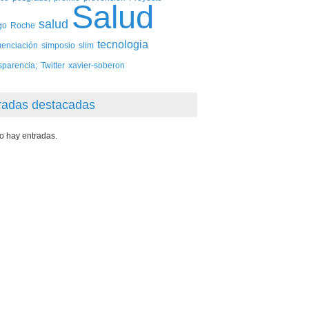
Salud
salud
go
Roche
tecnologia
uenciación
simposio
slim
sparencia;
Twitter
xavier-soberon
radas destacadas
o hay entradas.