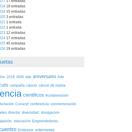
017
17 entradas
018
18 entradas
019
15 entradas
020
3 entradas
021
1 entrada
022
1 entrada
023
12 entradas
024
17 entradas
025
45 entradas
026
19 entradas
quetas
aniversario
ños
2018
ADN
alta
Arte
iculo
campaña
cáncer
cáncer de mama
iencia
cientificos
#colaboración
aboración
Conacyt
conferencia
conmemoración
etes
director
diversidad;
divulgacion
lgación;
educación
Emprendedores
cuentro
Endeavor
enfermedad