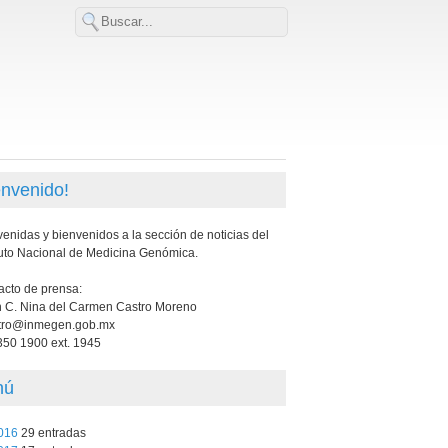
envenido!
enidas y bienvenidos a la sección de noticias del
tuto Nacional de Medicina Genómica.
acto de prensa:
n C. Nina del Carmen Castro Moreno
tro@inmegen.gob.mx
350 1900 ext. 1945
nú
016
29 entradas