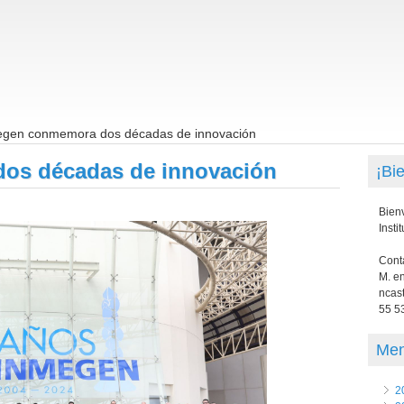
egen conmemora dos décadas de innovación
os décadas de innovación
¡Bi
Bienv
Insti
Cont
M. e
ncas
55 5
Me
2