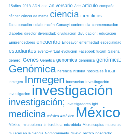
aniversario
articulo
15años
2018
ADN
alta
Arte
campaña
ciencia
cientificos
cáncer
cáncer de mama
#colaboración
colaboración
Conacyt
conferencia
conmemoración
diabetes
director
diversidad;
divulgacion
divulgación;
educación
encuentro
Emprendedores
Endeavor
enfermedad
especialidad;
estudiantes
evento-virtual
evolución
Facebook
fucam
Galería
Genes
genómica;
genomica
género;
Genética
genómica
Genómica
Incan
herencia
historia
hospitales
Inmegen
inmegen
innovacion
investiagación
investigación
investigacion
investigación;
investigadores
lgbt
México
medicina
méxico
#México
México;
microbioma
#microbiota
microbiota
Microscopios
muestras
mujeres en la ciencia
Nombramiento
Nuevo
orozco
posgrado;